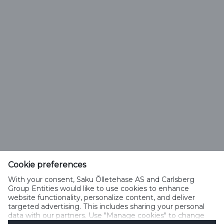
Previous
Next
First
2
Last
1
3
Page
Page
Saku Õlletehase AS
Tallinna mnt. 2
Saku alevik 75501, Harjumaa
Cookie preferences
Telefon 6508 400
With your consent, Saku Õlletehase AS and Carlsberg
saku@saku.ee
Group Entities would like to use cookies to enhance
website functionality, personalize content, and deliver
targeted advertising. This includes sharing your personal
data with our partners. Use "Manage cookies" to change