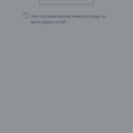
populaarsuse kasv
Jäta mind selles seadmes meeles
(ära märgi, kui
see on jagatud arvuti)
31.08.2022
Carlsbergi uuenenud kestlikkuse
eesmärk on täielik
süsinikuneutraalsus 2040. aastaks
24.08.2022
Eesti suurim tööstushoone
katusele rajatud päikesejaam on
valmis
23.08.2022
Carlsberg Grupp ja Saku Õlletehas