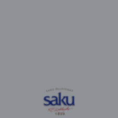
Battery Peach + Raspberry
Tootetüüp:
Energiajook
Brändi päritolu :
Soome