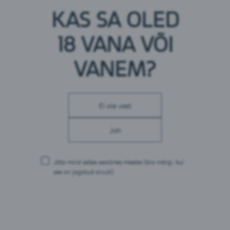
KAS SA OLED
18 VANA VÕI
VANEM?
Battery Passion Fruit + Guava
Tootetüüp:
Energiajook
Ei ole veel
Brändi päritolu :
Soome
Jah
Jäta mind selles seadmes meeles
(ära märgi, kui
see on jagatud arvuti)