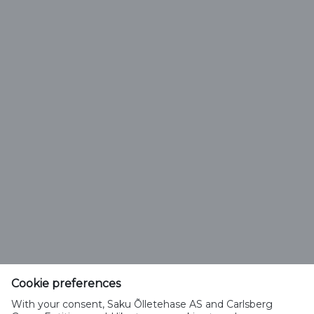
Vichy Vitamix Energy Strawberry
Brändi päritolu :
Eesti
Saku Õlletehase AS
Tallinna mnt. 2
Saku alevik 75501, Harjumaa
Cookie preferences
Telefon 6508 400
With your consent, Saku Õlletehase AS and Carlsberg
saku@saku.ee