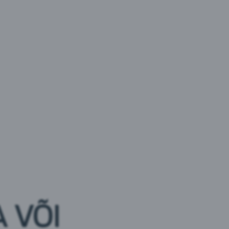
amahl
Värska Vurtsvasser
Kirsi-Aroonia
MAHLAD
:
Leedu
Brändi päritolu :
Eesti
vasser Pirn
Põltsamaa Apelsinimahl
 VÕI
:
Eesti
Brändi päritolu :
Eesti