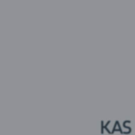
Marela Segumahl
Marela To
Tootetüüp:
MAHLAD
Tootetüüp:
Brändi päritolu :
Leedu
Brändi päritol
Värska Vurtsvasser
Värska Vur
Mustsõstar
Rabarber-
KAS
karboniseeritud
karbonisee
Brändi päritolu :
Eesti
Brändi päritol