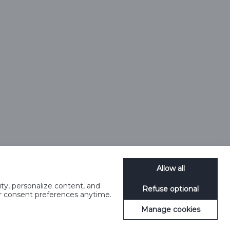
Allow all
ty, personalize content, and
Refuse optional
meedia reeglid
Küpsiste haldamine
SpeakUp
ur consent preferences anytime.
Manage cookies