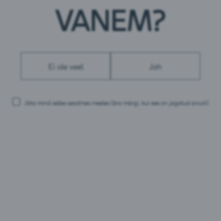
VANEM?
Ei ole veel
Jah
Jäta mind selles seadmes meeles
(ära märgi, kui see on jagatud arvuti)
 Õunamahl
Põltsamaa Jõhvikajook
Põltsamaa
Multimahlaj
u :
Eesti
Brändi päritolu :
Eesti
Brändi päritolu 