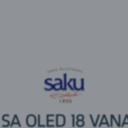
matimahl
Marela Apelsinimahl
Marela Õun
MAHLAD
Tootetüüp:
MAHLAD
Tootetüüp:
u :
Leedu
Brändi päritolu :
Leedu
Brändi päritolu 
tsvasser
Värska Vurtsvasser Õun
Värska Vurts
Vaarikas
karboniseeritud
 SA OLED 18 VANA
Brändi päritolu 
ritud
Brändi päritolu :
Eesti
u :
Eesti