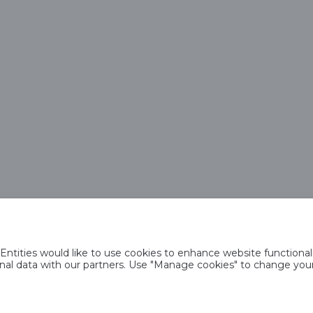
Saku Õlletehase AS
Tallinna mnt. 2
Saku alevik 75501, Harjumaa
Telefon 6508 400
saku@saku.ee
tities would like to use cookies to enhance website functionali
psiste kasutamise põhimõtted
Privaatsuspoliitika
Küpsiste poliitika
Sotsiaal
rsonal data with our partners. Use "Manage cookies" to change yo