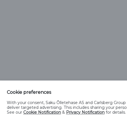
Cookie preferences
With your consent, Saku Õlletehase AS and Carlsberg Group En
Kontakt
Küpsiste kasutamise tingimused
Kü
deliver targeted advertising. This includes sharing your pe
See our
Cookie Notification
&
Privacy Notification
for details.