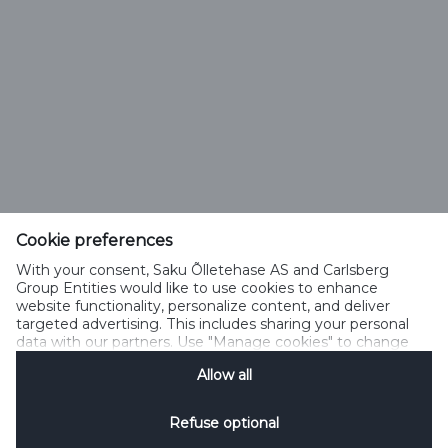
Saku Õlletehase AS
Tallinna mnt. 2
Saku alevik 75501, Harjumaa
Cookie preferences
Telefon 6508 400
With your consent, Saku Õlletehase AS and Carlsberg
saku@saku.ee
Group Entities would like to use cookies to enhance
website functionality, personalize content, and deliver
targeted advertising. This includes sharing your personal
data with our partners. Use "Manage cookies" to change
your consent preferences anytime. See our
Cookie
Allow all
Notification
&
Privacy Notification
for details.
Kontakt
Küpsiste kasutamise tingimused
Küpsiste kasutamise põhimõtted
Privaatsuspoliitika
Küpsiste poliitika
Sotsiaalmeedia reeglid
Refuse optional
Küpsiste haldamine
SpeakUp