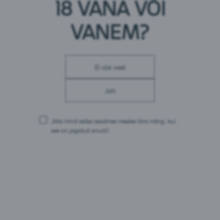
18 VANA VÕI
Energia: 88 kJ / 21 kcal
Rasvad: 0 g
millest küllastunud rasvhappeid: 0 g
VANEM?
Süsivesikud: 5,0 g
millest suhkruid: 4,9 g
Valgud: 0 g
Sool: 0 g
Ei ole veel
Pakendid:
Jah
1,5L PET
Jäta mind selles seadmes meeles
(ära märgi, kui
see on jagatud arvuti)