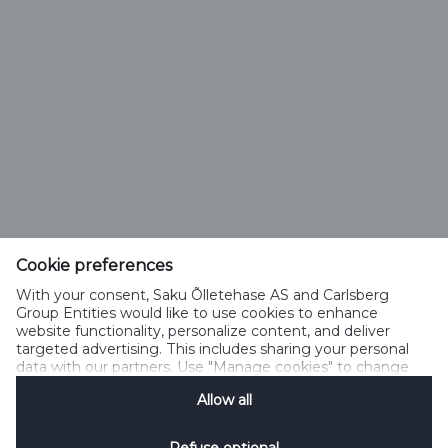
Saku Õlletehase AS
Tallinna mnt. 2
Saku alevik 75501, Harjumaa
Cookie preferences
Telefon 6508 400
With your consent, Saku Õlletehase AS and Carlsberg
saku@saku.ee
Group Entities would like to use cookies to enhance
website functionality, personalize content, and deliver
targeted advertising. This includes sharing your personal
data with our partners. Use "Manage cookies" to change
your consent preferences anytime. See our
Cookie
Allow all
Notification
&
Privacy Notification
for details.
Kontakt
Küpsiste kasutamise tingimused
Küpsiste kasutamise põhimõtted
Privaatsuspoliitika
Küpsiste poliitika
Sotsiaalmeedia reeglid