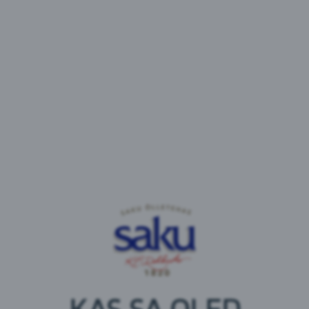
maitsestatud looduslike lõhna- ja maitseainetega.
Joogi põhiosaks oleva vee puhastamisel on viimane
lihv antud hõbeda abil. Alles siis, kui vesi on seeläbi
muudetud erakordselt selgeks ja puhtaks, on lisatud
maitsvad looduslikud lõhna- ja maitseained. Vichy
Fresh on sama maitsev kui mahl või limonaad ning
sama tervislik ja värskendav kui vesi. Samuti on jook
sobilik inimesele, kes soovib vähema magususega
tooteid kui limonaadid, kuid samas maitsekamaid kui
lihtsalt mineraal- ja lauaveed.
Vichy Fresh tootevalikus on saadaval järgmised
maitsed - sidrun ja laim, apelsin ja mango, maasikas,
kirss.
Koostisosad
vesi, glükoosi-fruktoosisiirup, happesuse regulaator –
E330, looduslik lõhna- ja maitseaine, säilitusained –
E202 ja E211.