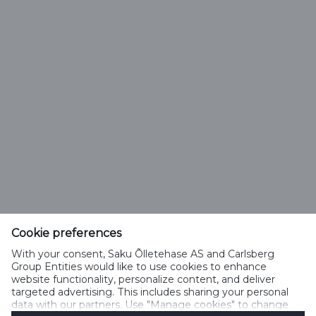
Vali õlle tüüp
Saku Õlletehase AS
Tallinna mnt. 2
Saku alevik 75501, Harjumaa
Cookie preferences
Telefon 6508 400
With your consent, Saku Õlletehase AS and Carlsberg
saku@saku.ee
Group Entities would like to use cookies to enhance
website functionality, personalize content, and deliver
targeted advertising. This includes sharing your personal
data with our partners. Use "Manage cookies" to change