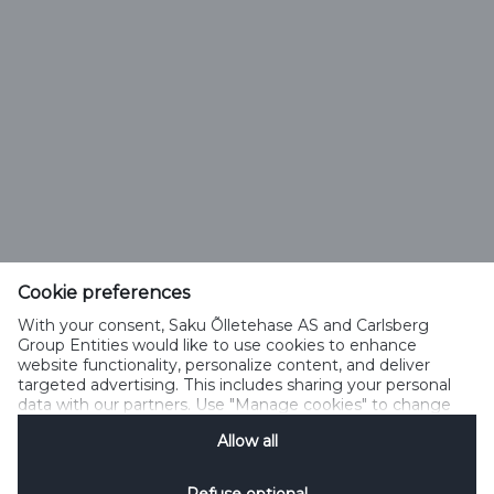
Saku Õlletehase AS
Tallinna mnt. 2
Saku alevik 75501, Harjumaa
Cookie preferences
Telefon 6508 400
With your consent, Saku Õlletehase AS and Carlsberg
saku@saku.ee
Group Entities would like to use cookies to enhance
website functionality, personalize content, and deliver
targeted advertising. This includes sharing your personal
data with our partners. Use "Manage cookies" to change
your consent preferences anytime. See our
Cookie
Allow all
Notification
&
Privacy Notification
for details.
Kontakt
Küpsiste kasutamise tingimused
Küpsiste kasutamise põhimõtted
Privaatsuspoliitika
Küpsiste poliitika
Sotsiaalmeedia reeglid