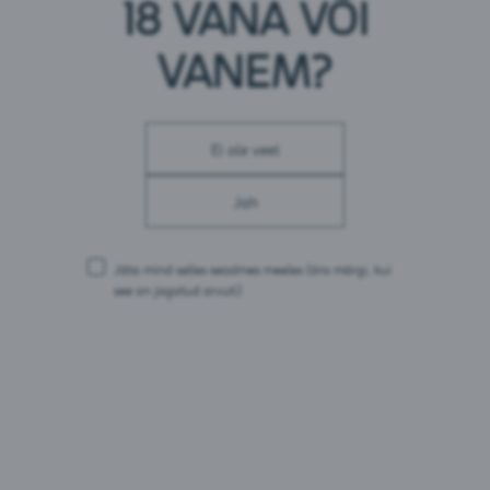
18 VANA VÕI
Energia: 88 kJ / 21 kcal
Rasvad: 0 g
millest küllastunud rasvhappeid: 0 g
VANEM?
Süsivesikud: 5,0 g
millest suhkruid: 4,9 g
Valgud: 0 g
Sool: 0 g
Ei ole veel
Pakendid:
Jah
1,5L PET
Jäta mind selles seadmes meeles
(ära märgi, kui
see on jagatud arvuti)