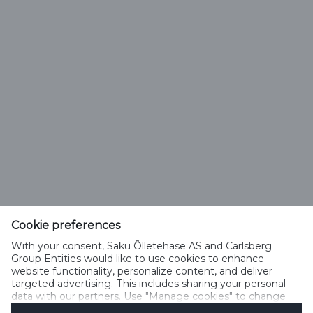
Vali õlle tüüp
Saku Õlletehase AS
Tallinna mnt. 2
Saku alevik 75501, Harjumaa
Cookie preferences
Telefon 6508 400
With your consent, Saku Õlletehase AS and Carlsberg
saku@saku.ee
Group Entities would like to use cookies to enhance
website functionality, personalize content, and deliver
targeted advertising. This includes sharing your personal
data with our partners. Use "Manage cookies" to change
your consent preferences anytime. See our
Cookie