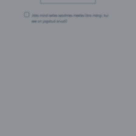
millest küllastunud rasvhappeid: 0 g
Süsivesikud: 8,8 g
millest suhkruid: 7,8 g
Jäta mind selles seadmes meeles
(ära märgi, kui
Valgud: <0,2 g
see on jagatud arvuti)
Sool: 0 g
Pakendid:
0,275L pdl