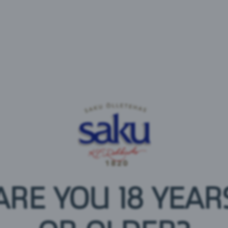
Koostisosad
vesi, õunavein (vesi, glükoosisiirup, õunamahlakontse
süsihappegaas, lõhna- ja maitseained, värviv kontsent
E202.
Sisaldab sulfitit.
Toitumisalane teave 100 ml kohta
ARE YOU 18 YEAR
Energia: 240 kJ / 57 kcal
Rasvad: 0 g
millest küllastunud rasvhappeid: 0 g