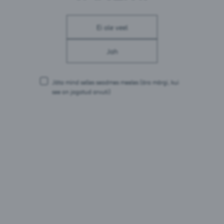
vesi,
odra
linnased,
oder
, glükoosisiirup,
karamelliseeritud
odra
linnased, humalad
Ei ole veel
Jah
Toitumisalane teave 100 ml kohta
Jäta mind selles seadmes meeles
(ära märgi, kui
Energia: 178 kJ / 43 kcal
see on jagatud arvuti)
Rasvad: 0 g
millest küllastunud rasvhappeid: 0 g
Süsivesikud: 3,0 g
millest suhkruid: 0,2 g
Valgud: 0,4 g
Sool: 0,008 g
Pakendid:
0,5L pudel
15L KEG