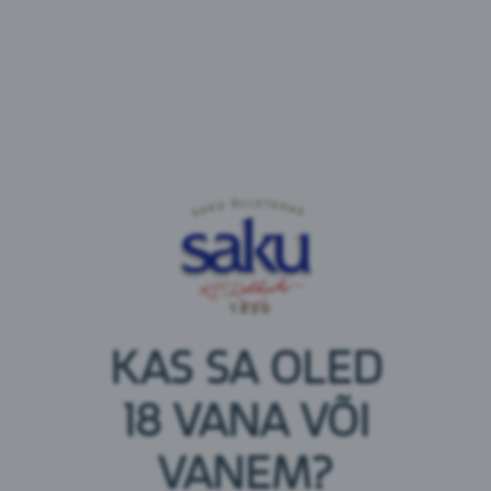
Vala pool klaasi täis hoides seda 45kraadise nurga
all, mille järel tõsta klaas püstisesse asendisse ja vala
ülejäänud osa koos vahuga. Vahtu võiks tekkida
umbes kahe sõrme jagu.
Soovitame klaasi:
KAS SA OLED
18 VANA VÕI
VANEM?
Koostisosad