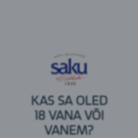
Probably the best beer in the world. Carlsberg
Serveerida temperatuuril: 6-8 °C
Soovitame klaasi:
KAS SA OLED
18 VANA VÕI
VANEM?
Koostisosad