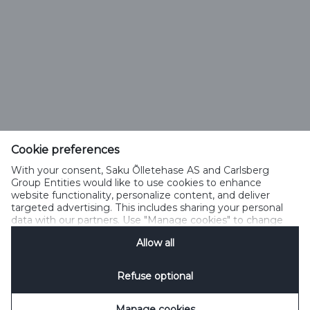
Saku Õlletehase AS
Tallinna mnt. 2
Saku alevik 75501, Harjumaa
Cookie preferences
Telefon 6508 400
With your consent, Saku Õlletehase AS and Carlsberg
saku@saku.ee
Group Entities would like to use cookies to enhance
website functionality, personalize content, and deliver
targeted advertising. This includes sharing your personal
data with our partners. Use "Manage cookies" to change
your consent preferences anytime. See our
Cookie
Allow all
Notification
&
Privacy Notification
for details.
Kontakt
Küpsiste kasutamise tingimused
Küpsiste kasutamise põhimõtted
Privaatsuspoliitika
Küpsiste poliitika
Sotsiaalmeedia reeglid
Refuse optional
Küpsiste haldamine
SpeakUp
Manage cookies