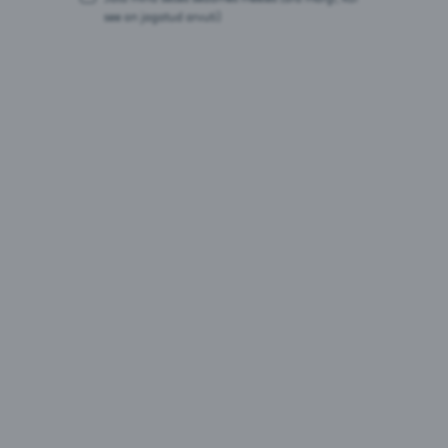
Pakendid:
see on jagatud arvuti)
0,5L purk