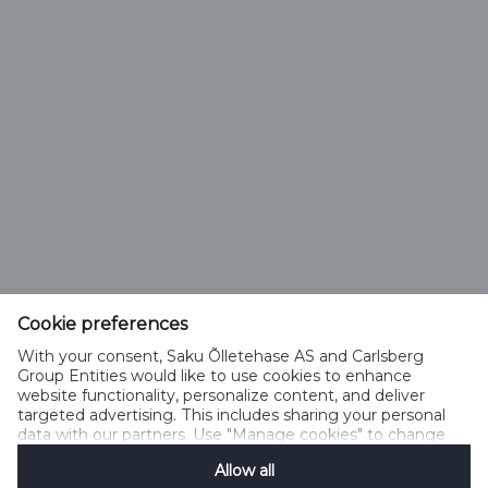
Saku Õlletehase AS
Tallinna mnt. 2
Saku alevik 75501, Harjumaa
Cookie preferences
Telefon 6508 400
With your consent, Saku Õlletehase AS and Carlsberg
saku@saku.ee
Group Entities would like to use cookies to enhance
website functionality, personalize content, and deliver
targeted advertising. This includes sharing your personal
data with our partners. Use "Manage cookies" to change
your consent preferences anytime. See our
Cookie
Allow all
Notification
&
Privacy Notification
for details.