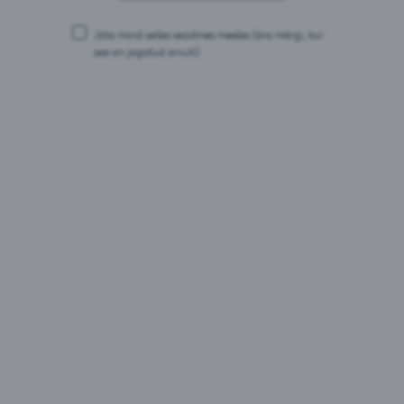
millest suhkruid: 5,7 g
Valgud: 0 g
Jäta mind selles seadmes meeles
(ära märgi, kui
Sool: 0 g
see on jagatud arvuti)
Pakendid:
0,33L purk
0,33L purk kohver