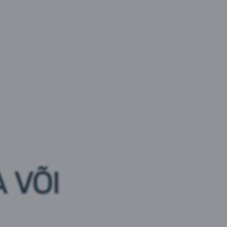
a lõhna- ja maitseaine,
odra
linnaseekstrakt*.
 VÕI