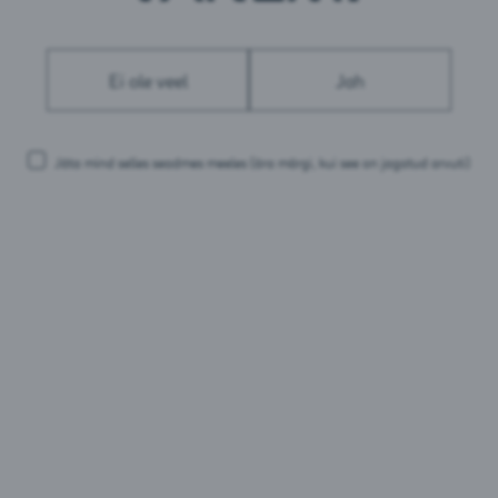
Süsivesikud: 3,9 g
millest suhkruid: 1,2 g
Valgud: 0,4 g
Ei ole veel
Jah
Sool: 0,02 g
Pakendid:
Jäta mind selles seadmes meeles
(ära märgi, kui see on jagatud arvuti)
0,33L pudel