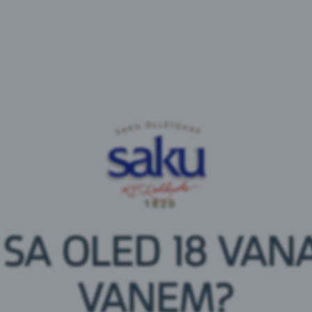
Koostisosad:
vesi,
odra
linnased*, suhkur*, humal, looduslik humal
*- orgaaniliselt toodetud.
 SA OLED 18 VANA
Toitumisalane teave 100 ml kohta
Energia: 83 kJ / 20 kcal
VANEM?
Rasvad: 0 g
millest küllastunud rasvhappeid: 0 g