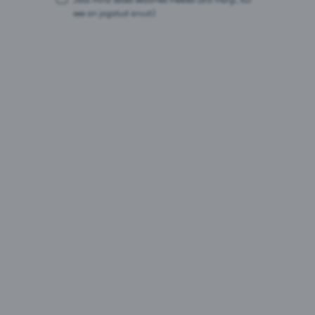
see on jagatud arvuti)
Pakendid:
0,33L pudel