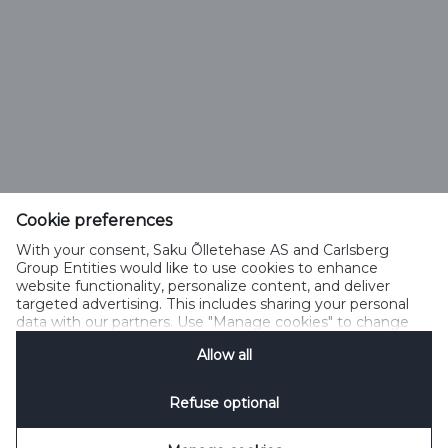
Saku Õlletehase AS
Tallinna mnt. 2
Saku alevik 75501, Harjumaa
Cookie preferences
Telefon 6508 400
With your consent, Saku Õlletehase AS and Carlsberg
saku@saku.ee
Group Entities would like to use cookies to enhance
website functionality, personalize content, and deliver
targeted advertising. This includes sharing your personal
data with our partners. Use "Manage cookies" to change
your consent preferences anytime. See our
Cookie
Allow all
Notification
&
Privacy Notification
for details.
Kontakt
Küpsiste kasutamise tingimused
Küpsiste kasutamise põhimõtted
Privaatsuspoliitika
Küpsiste poliitika
Sotsiaalmeedia reeglid
Refuse optional
Küpsiste haldamine
SpeakUp