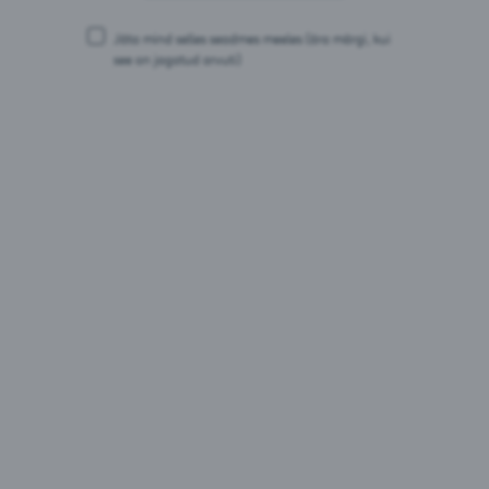
kcal)
Jäta mind selles seadmes meeles
(ära märgi, kui
see on jagatud arvuti)
Pakendid:
0,33L purk
0,5L PET