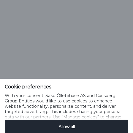
Saku Õlletehase AS
Tallinna mnt. 2
Saku alevik 75501, Harjumaa
Cookie preferences
Telefon 6508 400
With your consent, Saku Õlletehase AS and Carlsberg
saku@saku.ee
Group Entities would like to use cookies to enhance
website functionality, personalize content, and deliver
targeted advertising. This includes sharing your personal
data with our partners. Use "Manage cookies" to change
your consent preferences anytime. See our
Cookie
Allow all
Notification
&
Privacy Notification
for details.
Kontakt
Küpsiste kasutamise tingimused
Küpsiste kasutamise põhimõtted