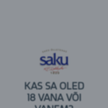
mahlakontsentraat põhjalikult testitud. Parima
mõtles välja loodus ise.
Koostisosad:
Apelsinimahl kontsentreeritud mahlast, antioksüdant
(askorbiinhape)
Toitumisalane teave 100 ml kohta
Energia: 177 kJ / 42 kcal
Rasvad: <0,5 g
millest küllastnud rasvhapped: 0 g
Süsivesikud: 9,7 g
millest suhkruid: 9,7 g
Valgud: 0,5 g
KAS SA OLED
Sool: 0 g
18 VANA VÕI