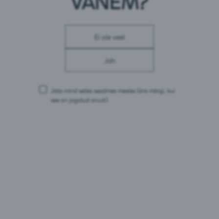
VANEM?
Pakendid:
1L PET
Ei ole veel
Jah
Jäta mind selles seadmes meeles
(ära märgi, kui
see on jagatud arvuti)
Värska Vurtsvasser Õun karboniseeritud
Eesti