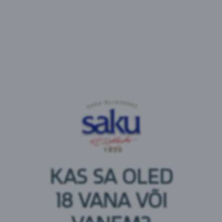
mahlakontsentraat põhjalikult testitud. Parima
mõtles välja loodus ise.
Koostisosad:
Apelsinimahl kontsentreeritud mahlast, antioksüdant
(askorbiinhape)
Toitumisalane teave 100 ml kohta
Energia: 177 kJ / 42 kcal
Rasvad: <0,5 g
millest küllastnud rasvhapped: 0 g
Süsivesikud: 9,7 g
millest suhkruid: 9,7 g
Valgud: 0,5 g
KAS SA OLED
Sool: 0 g
18 VANA VÕI