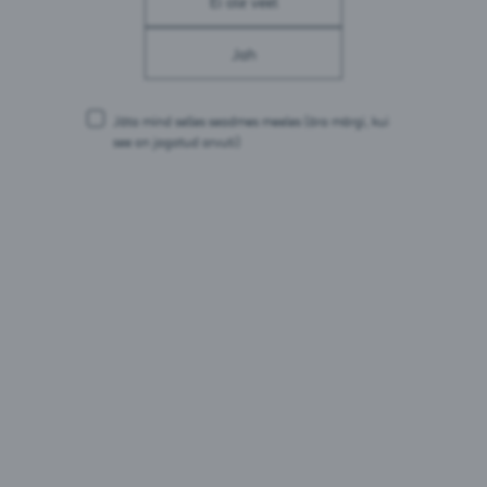
Ei ole veel
Toitumisalane teave 100 ml kohta
Jah
Energia: 140 kJ / 33 kcal
Rasvad: 0 g
millest küllastunud rasvhappeid: 0 g
Jäta mind selles seadmes meeles
(ära märgi, kui
Süsivesikud: 7,7 g
see on jagatud arvuti)
millest suhkruid: 7,7 g
Valgud: 0 g
Sool: 0 g
Pakendid:
0,33L pudel