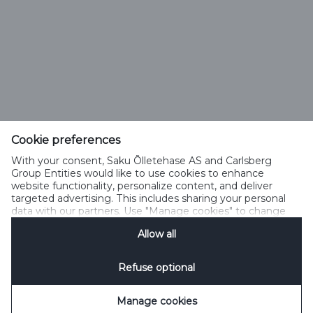
Saku Õlletehase AS
Tallinna mnt. 2
Saku alevik 75501, Harjumaa
Cookie preferences
Telefon 6508 400
With your consent, Saku Õlletehase AS and Carlsberg
saku@saku.ee
Group Entities would like to use cookies to enhance
website functionality, personalize content, and deliver
targeted advertising. This includes sharing your personal
data with our partners. Use "Manage cookies" to change
your consent preferences anytime. See our
Cookie
Allow all
Notification
&
Privacy Notification
for details.
Kontakt
Küpsiste kasutamise tingimused
Küpsiste kasutamise põhimõtted
Privaatsuspoliitika
Küpsiste poliitika
Sotsiaalmeedia reeglid
Refuse optional
Küpsiste haldamine
SpeakUp
Manage cookies