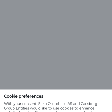
Vali õlle tüüp
Saku Õlletehase AS
Tallinna mnt. 2
Saku alevik 75501, Harjumaa
Cookie preferences
Telefon 6508 400
With your consent, Saku Õlletehase AS and Carlsberg
saku@saku.ee
Group Entities would like to use cookies to enhance