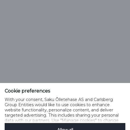
Saku Õlletehase AS
Tallinna mnt. 2
Saku alevik 75501, Harjumaa
Cookie preferences
Telefon 6508 400
With your consent, Saku Õlletehase AS and Carlsberg
saku@saku.ee
Group Entities would like to use cookies to enhance
website functionality, personalize content, and deliver
targeted advertising. This includes sharing your personal
data with our partners. Use "Manage cookies" to change
your consent preferences anytime. See our
Cookie