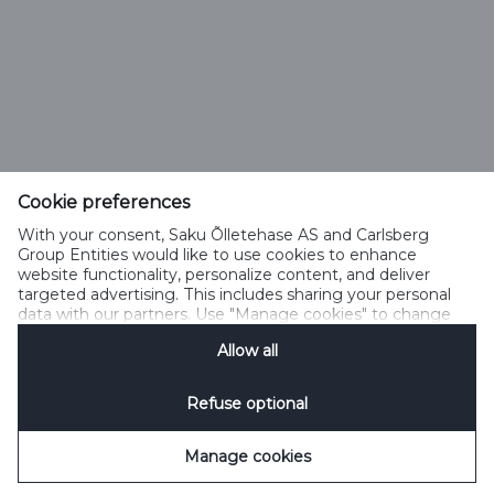
Saku Õlletehase AS
Tallinna mnt. 2
Saku alevik 75501, Harjumaa
Cookie preferences
Telefon 6508 400
With your consent, Saku Õlletehase AS and Carlsberg
saku@saku.ee
Group Entities would like to use cookies to enhance
website functionality, personalize content, and deliver
targeted advertising. This includes sharing your personal
data with our partners. Use "Manage cookies" to change
your consent preferences anytime. See our
Cookie
Allow all
Notification
&
Privacy Notification
for details.
Kontakt
Küpsiste kasutamise tingimused
Küpsiste kasutamise põhimõtted
Privaatsuspoliitika
Küpsiste poliitika
Sotsiaalmeedia reeglid
Refuse optional
Küpsiste haldamine
SpeakUp
Manage cookies